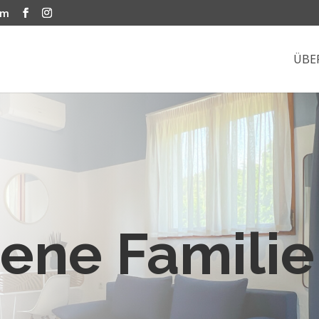
om
ÜBE
ene Familie