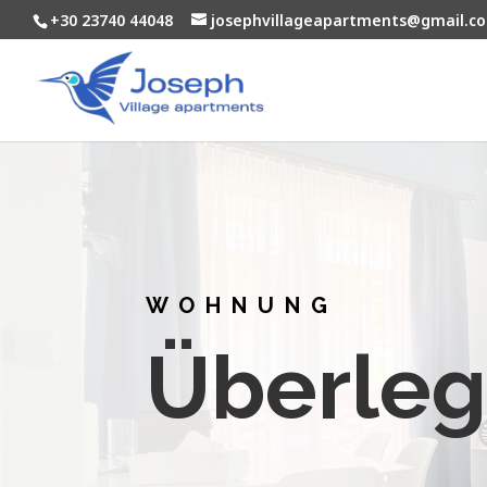
+30 23740 44048
josephvillageapartments@gmail.c
WOHNUNG
Überleg