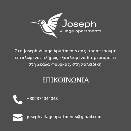
Στο Joseph Village Apartments σας προσφέρουμε
επιπλωμένα, πλήρως εξοπλισμένα διαμερίσματα
στη Σκάλα Φούρκας, στη Χαλκιδική.
ΕΠΙΚΟΙΝΩΝΙΑ

+302374044048

josephvillageapartments@gmail.com