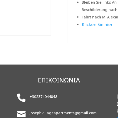
Bleiben Sie
links
An 
Beschilderung nac
Fahrt nach
Μ. Alexa
Klicken Sie hier
ΕΠΙΚΟΙΝΩΝΙΑ

+302374044048

josephvillageapartments@gmail.com