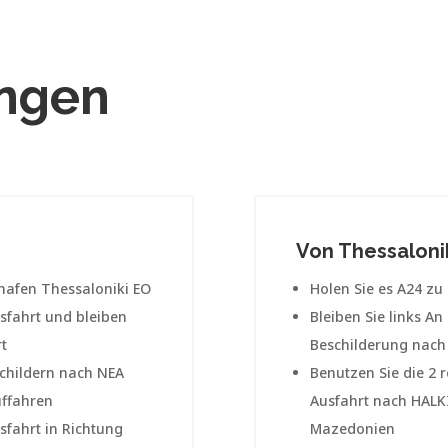
ngen
n
Von Thessaloni
hafen Thessaloniki EO
Holen Sie es
Α24
zu
sfahrt und bleiben
Bleiben Sie
links
An 
rt
Beschilderung nac
Schildern nach NEA
Benutzen Sie die 2 
uffahren
Ausfahrt nach
HALK
sfahrt in Richtung
Mazedonien