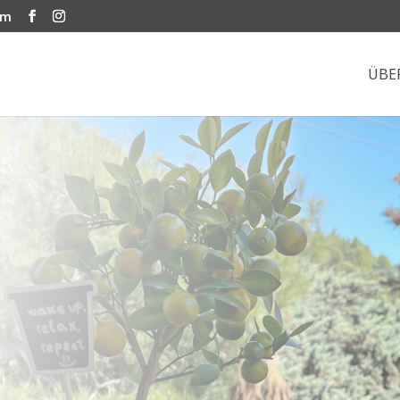
om
ÜBE