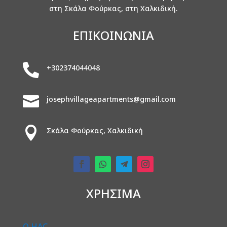
στη Σκάλα Φούρκας, στη Χαλκιδική.
ΕΠΙΚΟΙΝΩΝΙΑ

+302374044048

josephvillageapartments@gmail.com

Σκάλα Φούρκας, Χαλκιδική
ΧΡΗΣΙΜΑ
О НАС