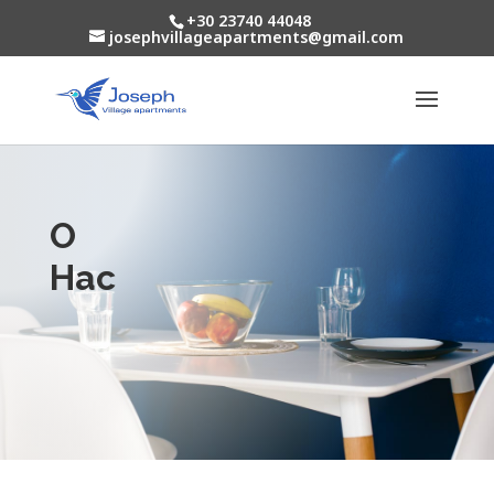
+30 23740 44048
josephvillageapartments@gmail.com
О
Нас